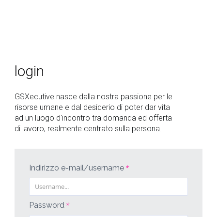
Chi
siamo
login
Offerte
di
GSXecutive nasce dalla nostra passione per le
lavoro
risorse umane e dal desiderio di poter dar vita
ad un luogo d'incontro tra domanda ed offerta
Login
di lavoro, realmente centrato sulla persona.
EN
IT
Indirizzo e-mail/username
*
Password
*