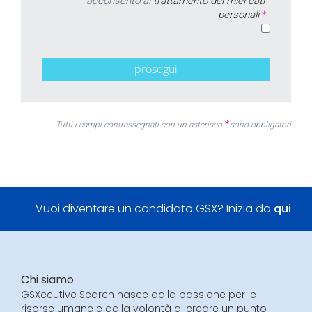
acconsento al
trattamento dei miei dati
personali
*
prosegui
*
Tutti i campi contrassegnati con un asterisco
sono obbligatori
Vuoi diventare un candidato GSX? Inizia da
qui
Chi siamo
GSXecutive Search nasce dalla passione per le
risorse umane e dalla volontà di creare un punto