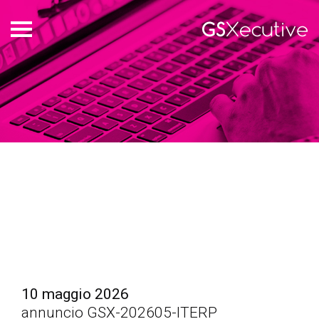
Chi
siamo
Offerte
di
lavoro
Login
EN
IT
10 maggio 2026
annuncio GSX-202605-ITERP