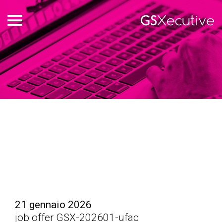
who
we
are
offers
login
italiano
english
21 gennaio 2026
job offer GSX-202601-ufac