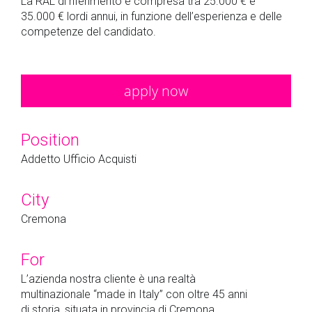
La RAL di riferimento è compresa tra 25.000 € e
35.000 € lordi annui, in funzione dell’esperienza e delle
competenze del candidato.
apply now
Position
Addetto Ufficio Acquisti
City
Cremona
For
L’azienda nostra cliente è una realtà
multinazionale “made in Italy” con oltre 45 anni
di storia, situata in provincia di Cremona,