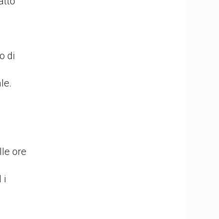
atto
o di
le.
lle ore
 i