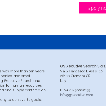
apply n
GS Xecutive Search S.a.s.
s with more than ten years
Via S. Francesco D'Assisi, 10
mpanies, and small
26100 Cremona CR
ng, Executive Search and
Italy
ion for human resources,
and and supply centered on
P. IVA 01490060199
info@gsxecutive.com
ny to achieve its goals,