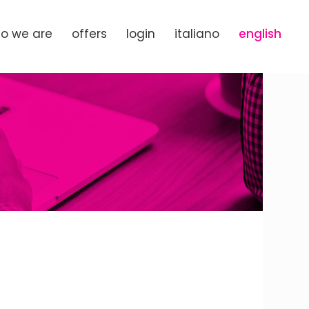
o we are
offers
login
italiano
english