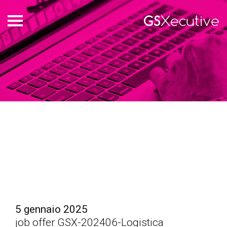
who
we
are
offers
login
italiano
english
5 gennaio 2025
job offer GSX-202406-Logistica